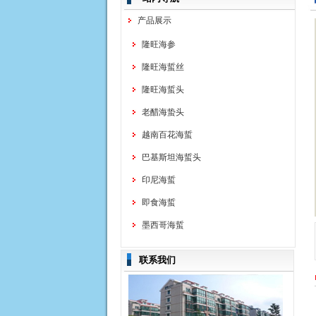
产品展示
隆旺海参
隆旺海蜇丝
隆旺海蜇头
老醋海蛰头
越南百花海蜇
巴基斯坦海蜇头
印尼海蜇
即食海蜇
墨西哥海蜇
联系我们