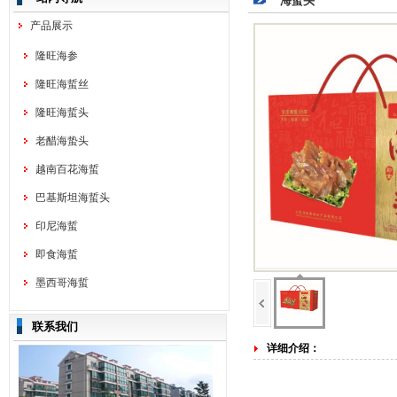
海蜇头
产品展示
隆旺海参
隆旺海蜇丝
隆旺海蜇头
老醋海蛰头
越南百花海蜇
巴基斯坦海蜇头
印尼海蜇
即食海蜇
墨西哥海蜇
联系我们
详细介绍：